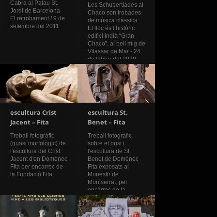
Cabra al Palau St.
Les Schubertíades al
Jordi de Barcelona -
Chaco són trobades
El retrobament / 9 de
de música clàssica.
setembre del 2011
El lloc és l’històric
edifici indià “Gran
Chaco”, al bell mig de
Vilassar de Mar - 24
de febrer del 2020
escultura Crist
escultura St.
Jacent – Fita
Benet – Fita
Treball fotogràfic
Treball fotogràfic
(quasi morfològic) de
sobre el bust i
l'escultura del Crist
l'escultura de St.
Jacent d'en Domènec
Benet de Domènec
Fita per encàrrec de
Fita exposats al
la Fundació Fita
Monestir de
Montserrat, per
encàrrec de la
Fundació Fita