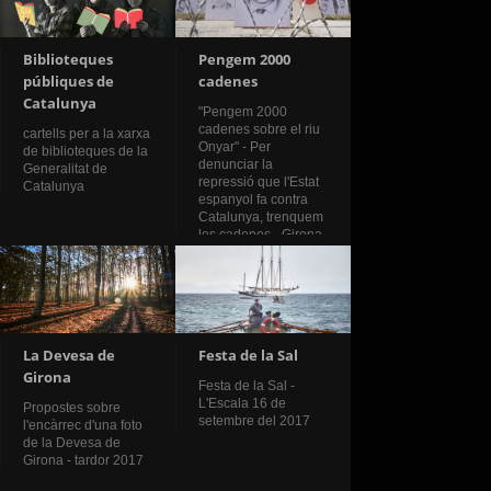
Biblioteques
Pengem 2000
públiques de
cadenes
Catalunya
"Pengem 2000
cadenes sobre el riu
cartells per a la xarxa
Onyar" - Per
de biblioteques de la
denunciar la
Generalitat de
repressió que l'Estat
Catalunya
espanyol fa contra
Catalunya, trenquem
les cadenes - Girona,
20 d'octubre de 2018
La Devesa de
Festa de la Sal
Girona
Festa de la Sal -
L'Escala 16 de
Propostes sobre
setembre del 2017
l'encàrrec d'una foto
de la Devesa de
Girona - tardor 2017