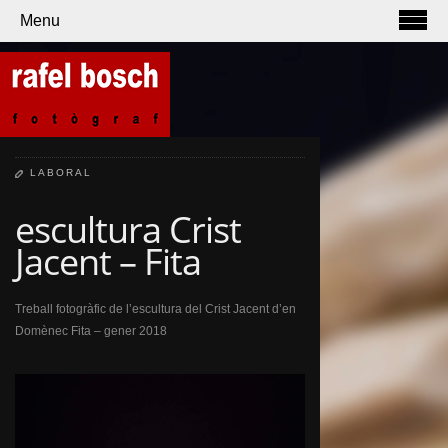
Menu
LABORAL
escultura Crist
Jacent – Fita
Treball fotogràfic de l’escultura del Crist Jacent d’en
Domènec Fita – gener 2018