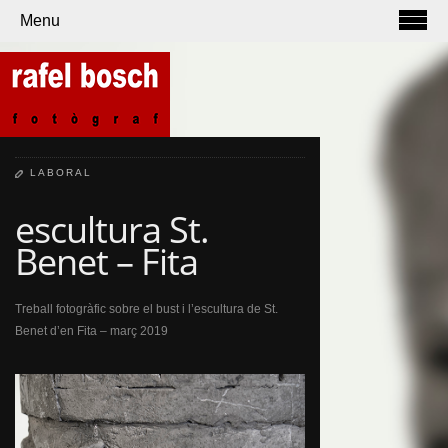
Menu
LABORAL
escultura St.
Benet – Fita
Treball fotogràfic sobre el bust i l’escultura de St.
Benet d’en Fita – març 2019